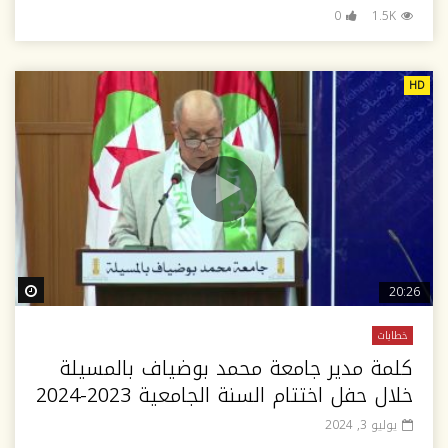
0
1.5K
HD
ter
20:26
خطابات
كلمة مدير جامعة محمد بوضياف بالمسيلة
خلال حفل اختتام السنة الجامعية 2023-2024
يوليو 3, 2024