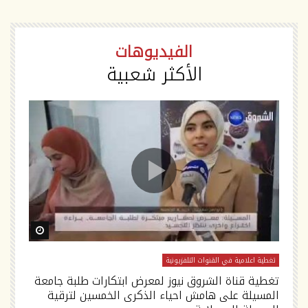
الفيديوهات
الأكثر شعبية
ch Later
Watch Later
تغطية اعلامية في القنوات التلفزيونية
تغ
تغطية قناة الشروق نيوز لمعرض ابتكارات طلبة جامعة
تص
المسيلة على هامش احياء الذكرى الخمسين لترقية
السلام tv