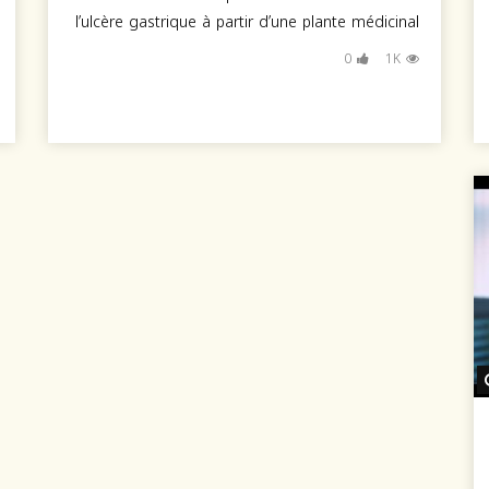
l’ulcère gastrique à partir d’une plante médicinal
0
1K
Watch Later