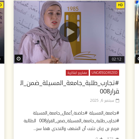
D
HD
ch Later
Watch Later
9
02:12
UNCATEGORIZED
مشاريع ابتكارية
#تجارب_طلبة_جامعة_المسيلة_ضمن_ال
قرار008
سبتمبر 6, 2025
#جامعة_المسيلة #حاضنة_أعمال_جامعة_المسيلة
#تجارب_طلبة_جامعة_المسيلة_ضمن_القرار008 الطالبة
مريم بن زيان تثبت أن الشغف والتحدي هما سر...
0
571