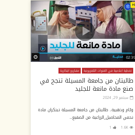
H
Watch Later
Wat
02:3
تغطية اعلامية في القنوات التلفزيونية
مشاريع ابتكارية
طالبتان من جامعة المسيلة تنجح في
صنع مادة مانعة للجليد
سبتمبر 29, 2024
وئام وذهبية.. طالبتان من جامعة المسيلة تبتكران مادة
تحمي المحاصيل_الزراعية من الصقيع...
1
1.6K