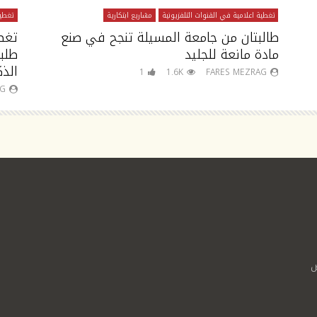
تغطية اعلامية في القنوات التلفزيونية
مشاريع ابتكارية
تغطية
طالبتان من جامعة المسيلة تنجح في صنع
تغط
مادة مانعة للجليد
طلب
الذك
1
1.6K
FARES MEZRAG
AG
ص