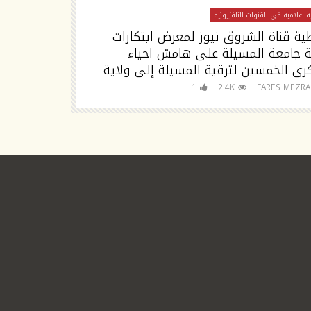
 اعلامية في القنوات التلفزيونية
تغطية اعلامية في القنوا
ية قناة الشروق نيوز لمعرض ابتكارات
تصريح مدير جا
ة جامعة المسيلة على هامش احياء
رى الخمسين لترقية المسيلة إلى ولاية
للجامعة
FARES MEZRAG
1
2.4K
FARES MEZR