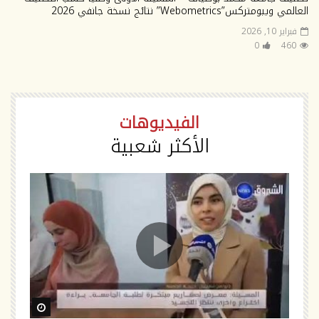
العالمي ويبومتركس”Webometrics” نتائج نسخة جانفي 2026
فبراير 10, 2026
0
460
الفيديوهات
الأكثر شعبية
ch Later
Watch Later