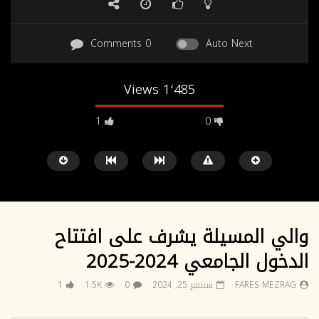
0 Comments
Auto Next
1٬485 Views
1
0
HD
SD
والي المسيلة يشرف على افتتاح
الدخول الجامعي 2024-2025
Watch Later
04:19
01:30
FARES MEZRAG
سبتمبر 25, 2024
0
1.5K
1
حفل الإطلاق الرسمي للمخطط الاستراتيجي
تغطية قناة الشاملة لحفل ا
لجامعة محمد بوضياف بالمسيلة
الجامعية 2025_2026