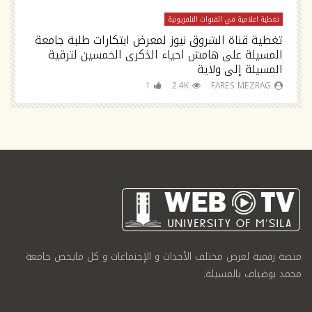
تغطية اعلامية في القنوات التلفزيونية
تغ
تغطية قناة الشروق نيوز لمعرض ابتكارات طلبة جامعة
تص
المسيلة على هامش احياء الذكرى الخمسين لترقية
السلام tv
المسيلة إلى ولاية
1
2.4K
FARES MEZRAG
منصة رقمية لعرض مختلف الأحداث و الإجتماعات و كل مايخص جامعة
محمد بوضياف بالمسيلة.