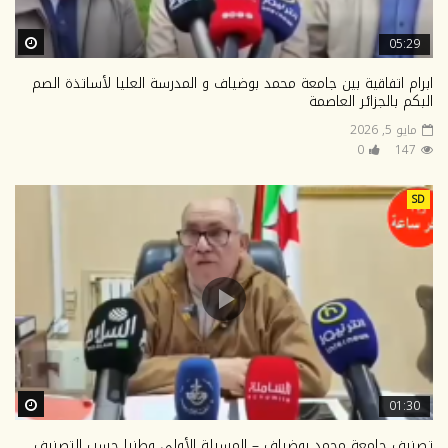
ter
05:29
ابرام اتفاقية بين جامعة محمد بوضياف و المدرسة العليا لأساتذة الصم
البكم بالجزائر العاصمة
مايو 5, 2026
0
147
SD
ter
01:30
تصنيف جامعة محمد بوضياف – المسيلة الأولى وطنيا حسب التصنيف