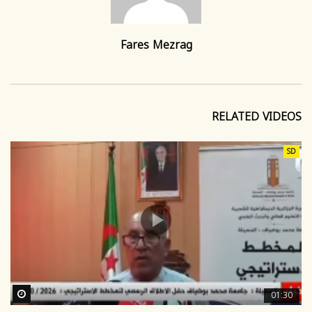
Fares Mezrag
RELATED VIDEOS
SD
ter
01:30