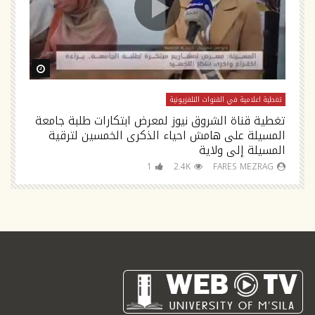
ch Later
Watch Later
تغطية اعلامية في القنوات التلفزيونية
تغ
تغطية قناة الشروق نيوز لمعرض ابتكارات طلبة جامعة
تص
المسيلة على هامش احياء الذكرى الخمسين لترقية
السلام tv
المسيلة إلى ولاية
1
2.4K
FARES MEZRAG