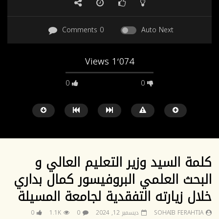
0 Comments
Auto Next
1٬074 Views
0
0
SD
SD
كلمة السيد وزير التعليم العالي و
البحث العلمي البروفيسور كمال بداري
Watch Later
21:25
19:13
خلال زيارته التفقدية لجامعة المسيلة
كلمة السيد مدير الجامعة البروفيسور
كلمة مدير جامعة المسيلة ا
SOHAIB FERAHTIA
ديسمبر 12, 2024
0
1.1K
0
بودلاعة عمار بمناسبة افتتاح السنة الجامعية
بودلاعة خلال حفل اختتام ال