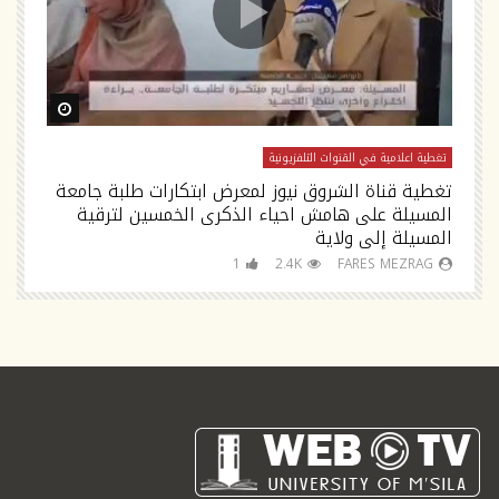
ch Later
Watch Later
تغطية اعلامية في القنوات التلفزيونية
تغ
تغطية قناة الشروق نيوز لمعرض ابتكارات طلبة جامعة
تص
المسيلة على هامش احياء الذكرى الخمسين لترقية
السلام tv
المسيلة إلى ولاية
1
2.4K
FARES MEZRAG