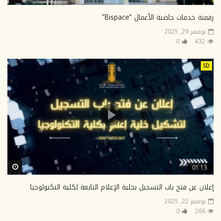
رقمنة خدمات حاضنة الأعمال “Bispace”
نوفمبر 29, 2025
0
432
SD
ter
01:13
إعلان عن فتح باب التسجيل بخلية الإعلام التابعة لكلية التكنولوجيا
نوفمبر 22, 2025
0
266