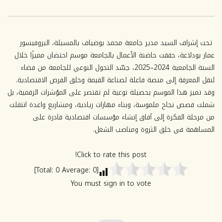
المسيلة
0
58
يناير 29, 2026
0
175
تحت إشراف السيد مدير جامعة محمد بوضياف بالمسيلة، البروفيسور
عمار بودلاعة، حققت حاضنة الأعمال بالجامعة موسم احتضان مميزًا خلال
السنة الجامعية 2024–2025، جسّد التحول النوعي للجامعة من فضاء
لنقل المعرفة إلى منصة فاعلة لصناعة القيمة وخلق الفرص الاقتصادية.
وقد تميز هذا الموسم بحصيلة نوعية لم تقتصر على المؤشرات الرقمية، بل
شملت قصص نجاح ملموسة، وبناء مهارات ريادية، ومشاريع واعدة انتقلت
من مرحلة الفكرة إلى آفاق إنشاء مؤسسات اقتصادية قادرة على
المساهمة في خلق الثروة ومناصب الشغل.
Click to rate this post!
]
0
Average:
0
[Total:
You must sign in to vote