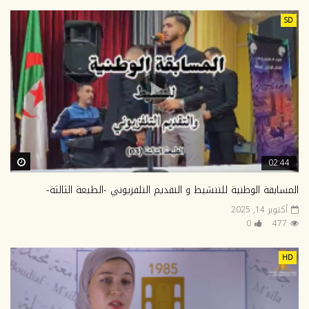
SD
ter
02:44
المسابقة الوطنية للتنشيط و التقديم التلفزيوني -الطبعة الثالثة-
أكتوبر 14, 2025
0
477
HD