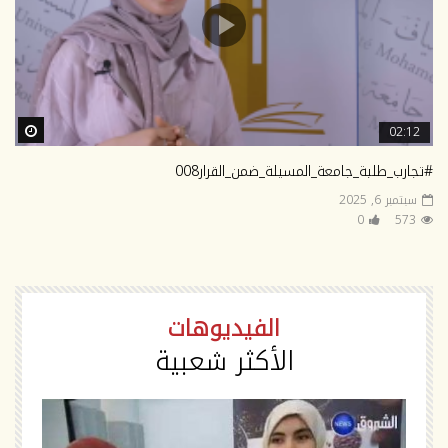
ter
02:12
#تجارب_طلبة_جامعة_المسيلة_ضمن_القرار008
سبتمبر 6, 2025
0
573
الفيديوهات
الأكثر شعبية