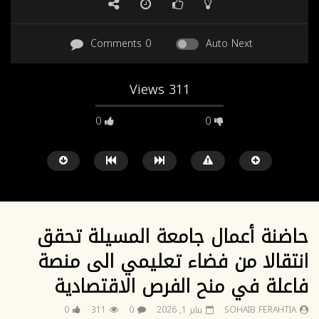
0 Comments
Auto Next
311 Views
0
0
SD
SD
حاضنة أعمال جامعة المسيلة تحقق
انتقالا من فضاء تعليمي الى منصة
Watch Later
04:03
02:00
فاعلة في منح الفرص الاقتصادية
ملخص إختتام السنة الجامعية 2025-2026
نشرية نشاطات كلية العلوم ا
SOHAIB FERAHTIA
يناير 1, 2026
0
311
0
الاجتماعية “2025
يوليو 7, 2026