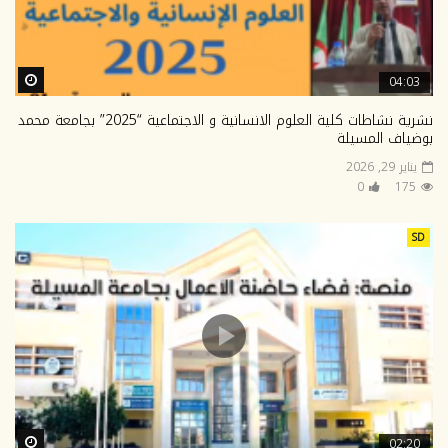
ter
04:03
نشرية نشاطات كلية العلوم الانسانية و الاجتماعية “2025” بجامعة محمد
بوضياف المسيلة
يناير 29, 2026
0
175
SD
ter
02:20