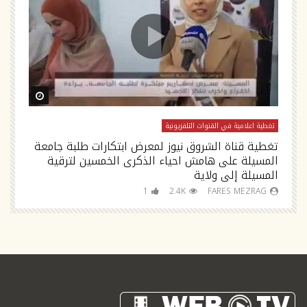
ch Later
Watch Later
تغطية اعلامية في القنوات التلفزيونية
تغ
تغطية قناة الشروق نيوز لمعرض ابتكارات طلبة جامعة
تص
المسيلة على هامش احياء الذكرى الخمسين لترقية
السلام tv
المسيلة إلى ولاية
1
2.4K
FARES MEZRAG