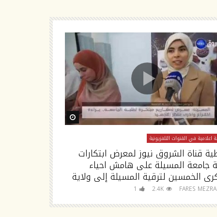
Watch Later
W
02:38
 اعلامية في القنوات التلفزيونية
تغطية اعلامية في القنوا
ية قناة الشروق نيوز لمعرض ابتكارات
تصريح مدير جا
ة جامعة المسيلة على هامش احياء
رى الخمسين لترقية المسيلة إلى ولاية
للجامعة
FARES MEZRAG
1
2.4K
FARES MEZR