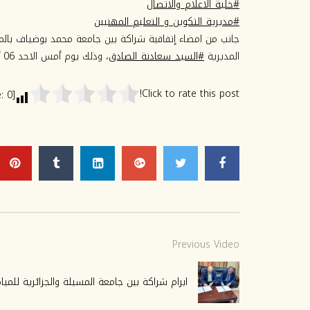
#خلية_الاعلام_والاتصال
#مديرية_التكوين_و_التعليم_المهنيين
جانب من امضاء إتفاقية شراكة بين جامعة محمد بوضياف بال
المديرية
#السيد_سعادنة_الصادق
، وذلك يوم أمس الاحد 06 أكتوبر 2025 على هامش مراسم الدخول المهني أكتوبر 2025 .
Click to rate this post!
e:
0
[Total:
Previous Video
ابرام شراكة بين جامعة المسيلة والجزائرية للميا