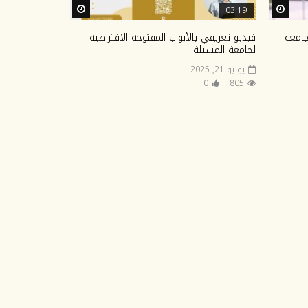
Watch Later
Watch Later
03:19
جامعة
فيديو تعريفي بالأبواب المفتوحة الافتراضية
لجامعة المسيلة
يوليو 21, 2025
0
805