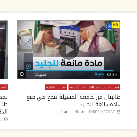
HD
atch Later
Watch Later
02:39
تغطية اعلامية في القنوات التلفزيونية
مشاريع ابتكارية
تغطية
طالبتان من جامعة المسيلة تنجح في صنع
تغط
مادة مانعة للجليد
طلب
الذك
1
1.6K
FARES MEZRAG
AG