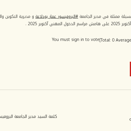
مسيلة ممثلة في مدير الجامعة
#البروفيسور_عمار_بودلاعة
و مديرية التكوين وال
You must sign in to vote
]
0
Averag
كلمة السيد مدير الجامعة البروفيسو
ه