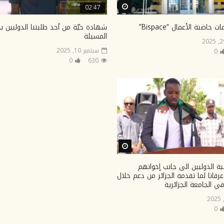
Watch Later
02:47
حاضنة الأعمال “Bispace”
شهادة حيّة من أحد طلبتنا الدوليين ب
المسيلة
سبتمبر 10, 2025
0
0
630
Watch Later
ة الدوليين الى جانب إخوانهم
 عرفانا لما تقدمه الجزائر من دعم خلال
ي الجامعة الجزائرية
0