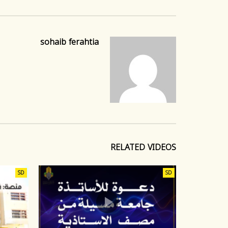
sohaib ferahtia
RELATED VIDEOS
SD
SD