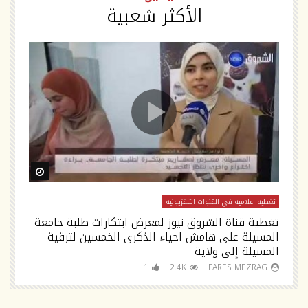
الأكثر شعبية
ch Later
Watch Later
تغطية اعلامية في القنوات التلفزيونية
تغ
تغطية قناة الشروق نيوز لمعرض ابتكارات طلبة جامعة
تص
المسيلة على هامش احياء الذكرى الخمسين لترقية
السلام tv
المسيلة إلى ولاية
1
2.4K
FARES MEZRAG