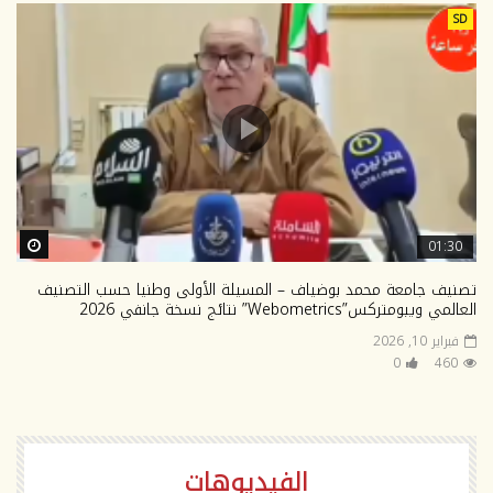
SD
ter
01:30
تصنيف جامعة محمد بوضياف – المسيلة الأولى وطنيا حسب التصنيف
العالمي ويبومتركس”Webometrics” نتائج نسخة جانفي 2026
فبراير 10, 2026
0
460
الفيديوهات