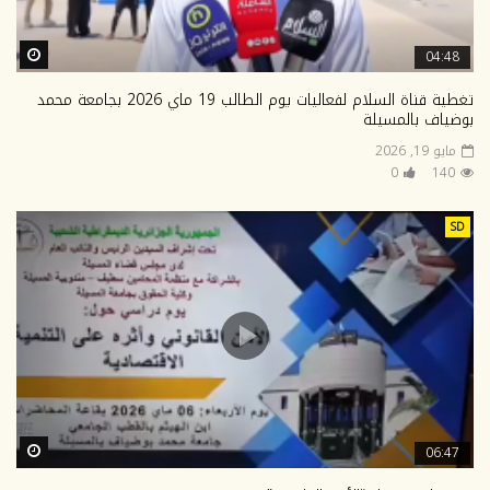
ter
04:48
تغطية قناة السلام لفعاليات يوم الطالب 19 ماي 2026 بجامعة محمد
بوضياف بالمسيلة
مايو 19, 2026
0
140
SD
ter
06:47