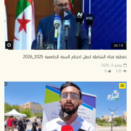
ter
04:19
تغطية قناة الشاملة لحفل اختتام السنة الجامعية 2025_2026
يوليو 9, 2026
0
102
SD