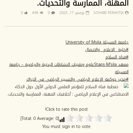
المهنة، الممارسة والتحديات.
لجامعة محمد بوضياف بالمسيلة
الجامعية 2025_2026
2030/2026.
يوليو 9, 2026
SOHAIB FERAHTIA
نوفمبر 11, 2025
0
494
0
يوليو 13, 2026
0
102
0
102
جامعة المسيلة University of Msila
#خلية__الاعلام__والاتصال
#قناة_السلام
معهد Staps-M’silaعلوم وتقنيات النشاطات البدنية والرياضية – جامعة
المسيلة
#مخبر_حوكمة_الإعلام_الرياضي_والتسيير_الرياضي_في_الجزائر
تغطية قناة السلام للمؤتمر العلمي الدولي الأول حول الذكاء
الاصطناعي في الإعلام الرياضي : أخلاقيات المهنة، الممارسة والتحديات.
Click to rate this post!
]
0
Average:
0
[Total:
You must sign in to vote