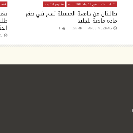
تغطية اعلامية في القنوات التلفزيونية
مشاريع ابتكارية
تغطية
طالبتان من جامعة المسيلة تنجح في صنع
تغط
مادة مانعة للجليد
طلب
الذك
1
1.6K
FARES MEZRAG
AG
ص