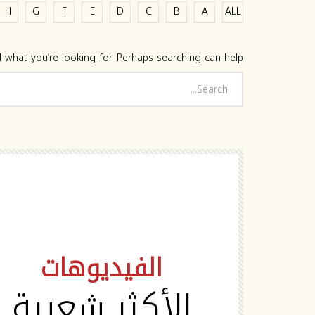
H
G
F
E
D
C
B
A
ALL
 what you’re looking for. Perhaps searching can help.
HD
الفيديوهات
الأكثر شعبية
Watch Later
02:19