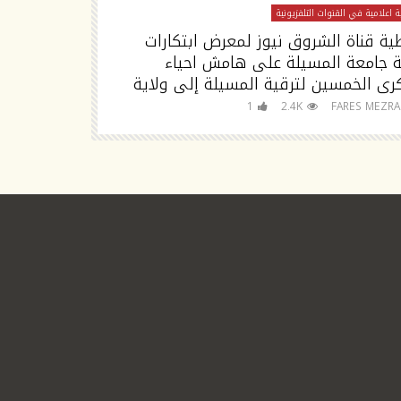
 اعلامية في القنوات التلفزيونية
تغطية اعلامية في القنوا
ية قناة الشروق نيوز لمعرض ابتكارات
تصريح مدير جا
ة جامعة المسيلة على هامش احياء
رى الخمسين لترقية المسيلة إلى ولاية
للجامعة
FARES MEZRAG
1
2.4K
FARES MEZR