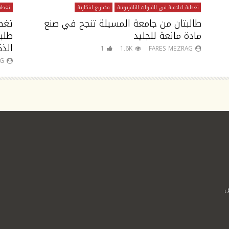
تغطية اعلامية في القنوات التلفزيونية
مشاريع ابتكارية
تغطية
طالبتان من جامعة المسيلة تنجح في صنع
تغط
مادة مانعة للجليد
طلب
الذك
1
1.6K
FARES MEZRAG
AG
ص