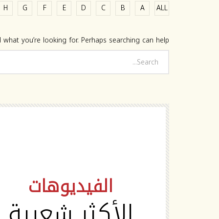
H
G
F
E
D
C
B
A
ALL
 what you’re looking for. Perhaps searching can help.
HD
الفيديوهات
الأكثر شعبية
Watch Later
02:19