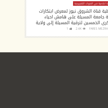
 اعلامية في القنوات التلفزيونية
تغطية اعلامية في القنوا
ية قناة الشروق نيوز لمعرض ابتكارات
تصريح مدير جا
ة جامعة المسيلة على هامش احياء
رى الخمسين لترقية المسيلة إلى ولاية
للجامعة
FARES MEZRAG
1
2.4K
FARES MEZR