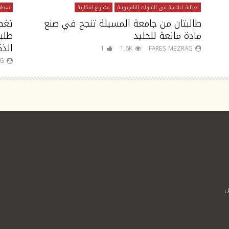
تغطية اعلامية في القنوات التلفزيونية
مشاريع ابتكارية
تغطية
طالبتان من جامعة المسيلة تنجح في صنع
تغط
مادة مانعة للجليد
طلب
الذك
1
1.6K
FARES MEZRAG
AG
ص