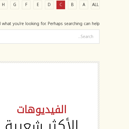
H
G
F
E
D
C
B
A
ALL
 what you’re looking for. Perhaps searching can help.
HD
الفيديوهات
الأكثر شعبية
Watch Later
02:19