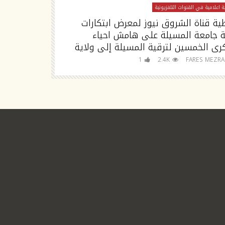
 اعلامية في القنوات التلفزيونية
تغطية اعلامية في القنوا
ية قناة الشروق نيوز لمعرض ابتكارات
تصريح مدير جا
ة جامعة المسيلة على هامش احياء
رى الخمسين لترقية المسيلة إلى ولاية
للجامعة
FARES MEZRAG
1
2.4K
FARES MEZR