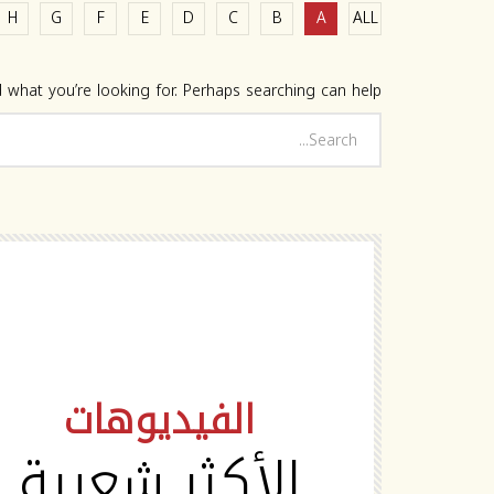
H
G
F
E
D
C
B
A
ALL
 what you’re looking for. Perhaps searching can help.
HD
الفيديوهات
الأكثر شعبية
Watch Later
02:19