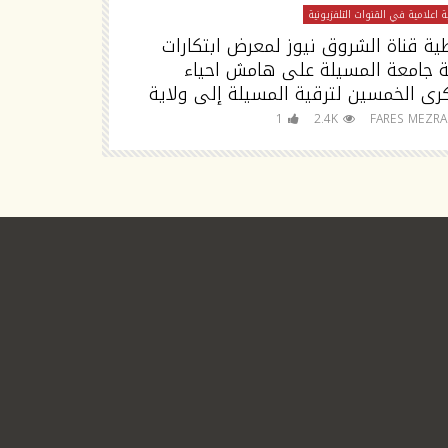
 اعلامية في القنوات التلفزيونية
تغطية اعلامية في القنوا
ية قناة الشروق نيوز لمعرض ابتكارات
تصريح مدير جا
ة جامعة المسيلة على هامش احياء
رى الخمسين لترقية المسيلة إلى ولاية
للجامعة
FARES MEZRAG
1
2.4K
FARES MEZR