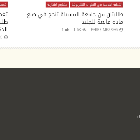
تغطية اعلامية في القنوات التلفزيونية
مشاريع ابتكارية
تغطية
طالبتان من جامعة المسيلة تنجح في صنع
تغط
مادة مانعة للجليد
طلب
الذك
1
1.6K
FARES MEZRAG
AG
ص