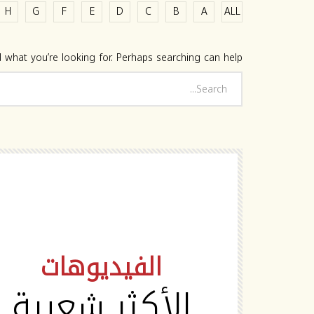
H
G
F
E
D
C
B
A
ALL
 what you’re looking for. Perhaps searching can help.
HD
الفيديوهات
الأكثر شعبية
Watch Later
02:19