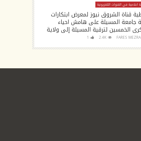
 اعلامية في القنوات التلفزيونية
تغطية اعلامية في القنوا
ية قناة الشروق نيوز لمعرض ابتكارات
تصريح مدير جا
ة جامعة المسيلة على هامش احياء
رى الخمسين لترقية المسيلة إلى ولاية
للجامعة
FARES MEZRAG
1
2.4K
FARES MEZR