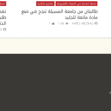
تغطية اعلامية في القنوات التلفزيونية
مشاريع ابتكارية
تغطية
طالبتان من جامعة المسيلة تنجح في صنع
تغط
مادة مانعة للجليد
طلب
الذك
1
1.6K
FARES MEZRAG
AG
ص