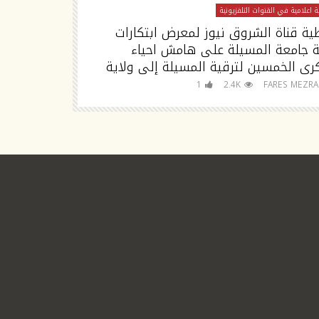
 اعلامية في القنوات التلفزيونية
تغطية اعلامية في القنوا
ية قناة الشروق نيوز لمعرض ابتكارات
تصريح مدير جا
ة جامعة المسيلة على هامش احياء
رى الخمسين لترقية المسيلة إلى ولاية
للجامعة
FARES MEZRAG
1
2.4K
FARES MEZR