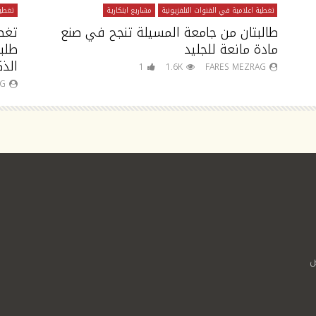
تغطية اعلامية في القنوات التلفزيونية
مشاريع ابتكارية
تغطية
طالبتان من جامعة المسيلة تنجح في صنع
تغط
مادة مانعة للجليد
طلب
الذك
1
1.6K
FARES MEZRAG
AG
ص