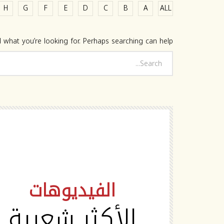
H
G
F
E
D
C
B
A
ALL
 what you’re looking for. Perhaps searching can help.
HD
الفيديوهات
الأكثر شعبية
Watch Later
02:19