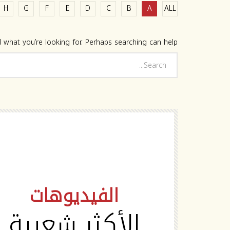
H
G
F
E
D
C
B
A
ALL
 what you’re looking for. Perhaps searching can help.
HD
الفيديوهات
الأكثر شعبية
Watch Later
02:19