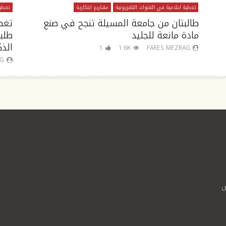
تغطية اعلامية في القنوات التلفزيونية
مشاريع ابتكارية
تغطية
طالبتان من جامعة المسيلة تنجح في صنع
تغط
مادة مانعة للجليد
طلب
الذك
1
1.6K
FARES MEZRAG
AG
ص