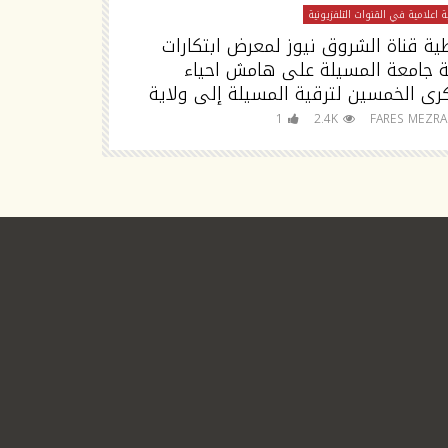
 اعلامية في القنوات التلفزيونية
تغطية اعلامية في القنوا
ية قناة الشروق نيوز لمعرض ابتكارات
تصريح مدير جا
ة جامعة المسيلة على هامش احياء
رى الخمسين لترقية المسيلة إلى ولاية
للجامعة
FARES MEZRAG
1
2.4K
FARES MEZR